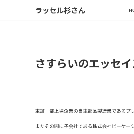
コ
ナ
ラッセル杉さん
H
ン
ビ
テ
ゲ
ン
ー
ツ
シ
へ
ョ
ス
ン
キ
に
さすらいのエッセイ
ッ
移
プ
動
東証一部上場企業の自車部品製造業であるプ
またその間に子会社である株式会社ピーケー