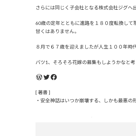
さらには同じく子会社となる株式会社ジグへ
60歳の定年とともに進路を１８０度転換して
甘くはありません。
８月で６７歳を迎えましたが人生１００年時
バツ1、そろそろ花嫁の募集もしようかなと考
WordPress
Twitter
Facebook
[ 著書 ]
・安全神話はいつか崩壊する、しかも最悪の