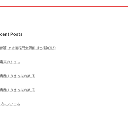
cent Posts
保護中: 大田稲門会隅田川七福神巡り
電車のトイレ
青春１８きっぷの旅-①
青春１８きっぷの旅-③
プロフィール