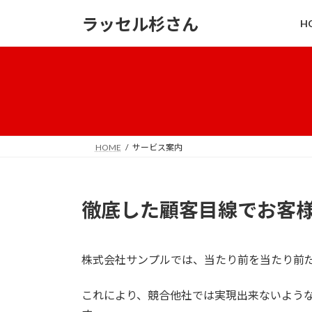
コ
ナ
ラッセル杉さん
H
ン
ビ
テ
ゲ
ン
ー
ツ
シ
へ
ョ
ス
ン
キ
に
ッ
移
HOME
サービス案内
プ
動
徹底した顧客目線でお客
株式会社サンプルでは、当たり前を当たり前
これにより、競合他社では実現出来ないよう