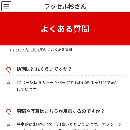
コ
ナ
ラッセル杉さん
ン
ビ
テ
ゲ
ン
ー
ツ
シ
よくある質問
へ
ョ
ス
ン
キ
に
ッ
移
HOME
サービス案内
よくある質問
プ
動
納期はどれくらいですか？
10ページ程度のホームページであれば約１ヶ月半で納品
しています。
原稿や写真はこちらが用意するのですか？
基本的にお客様にてご用意いただいています。オプション