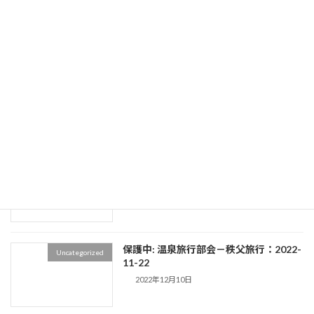
2022年12月25日
プロフィール
Uncategorized
2022年12月25日
保護中: サードエイジサロン街を歩く
Uncategorized
会：渋沢栄一を訪ねて
2022年12月20日
保護中: 温泉旅行部会－秩父旅行：2022-
Uncategorized
11-22
2022年12月10日